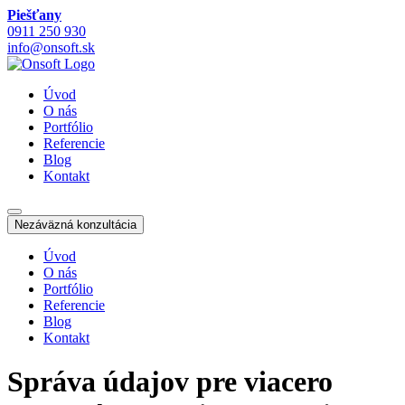
Piešťany
0911 250 930
info@onsoft.sk
Úvod
O nás
Portfólio
Referencie
Blog
Kontakt
Nezáväzná konzultácia
Úvod
O nás
Portfólio
Referencie
Blog
Kontakt
Správa údajov pre viacero