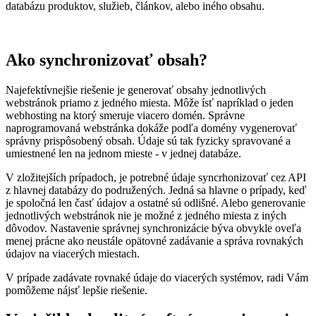
databázu produktov, služieb, článkov, alebo iného obsahu.
Ako synchronizovať obsah?
Najefektívnejšie riešenie je generovať obsahy jednotlivých
webstránok priamo z jedného miesta. Môže ísť napríklad o jeden
webhosting na ktorý smeruje viacero domén. Správne
naprogramovaná webstránka dokáže podľa domény vygenerovať
správny prispôsobený obsah. Údaje sú tak fyzicky spravované a
umiestnené len na jednom mieste - v jednej databáze.
V zložitejších prípadoch, je potrebné údaje syncrhonizovať cez API
z hlavnej databázy do podružených. Jedná sa hlavne o prípady, keď
je spoločná len časť údajov a ostatné sú odlišné. Alebo generovanie
jednotlivých webstránok nie je možné z jedného miesta z iných
dôvodov. Nastavenie správnej synchronizácie býva obvykle oveľa
menej prácne ako neustále opätovné zadávanie a správa rovnakých
údajov na viacerých miestach.
V prípade zadávate rovnaké údaje do viacerých systémov, radi Vám
pomôžeme nájsť lepšie riešenie.