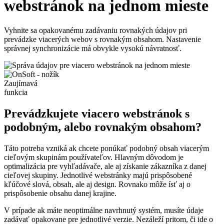
webstránok na jednom mieste
Vyhnite sa opakovanému zadávaniu rovnakých údajov pri
prevádzke viacerých webov s rovnakým obsahom. Nastavenie
správnej synchronizácie má obvykle vysokú návratnosť.
Zaujímavá
funkcia
Prevádzkujete viacero webstránok s
podobným, alebo rovnakým obsahom?
Táto potreba vzniká ak chcete ponúkať podobný obsah viacerým
cieľovým skupinám používateľov. Hlavným dôvodom je
optimalizácia pre vyhľadávače, ale aj získanie zákazníka z danej
cieľovej skupiny. Jednotlivé webstránky majú prispôsobené
kľúčové slová, obsah, ale aj design. Rovnako môže ísť aj o
prispôsobenie obsahu danej krajine.
V prípade ak máte neoptimálne navrhnutý systém, musíte údaje
zadávať opakovane pre jednotlivé verzie. Nezáleží pritom, či ide o