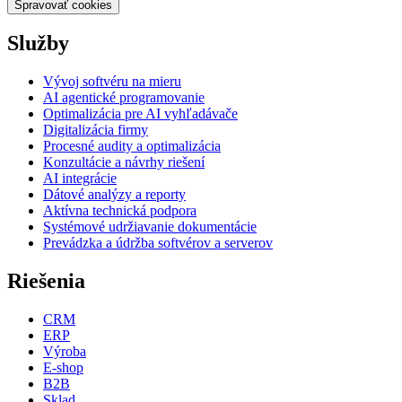
Spravovať cookies
Služby
Vývoj softvéru na mieru
AI agentické programovanie
Optimalizácia pre AI vyhľadávače
Digitalizácia firmy
Procesné audity a optimalizácia
Konzultácie a návrhy riešení
AI integrácie
Dátové analýzy a reporty
Aktívna technická podpora
Systémové udržiavanie dokumentácie
Prevádzka a údržba softvérov a serverov
Riešenia
CRM
ERP
Výroba
E-shop
B2B
Sklad