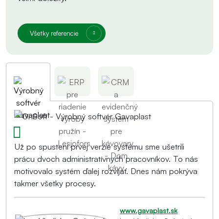
Všetky referencie
Už po spustení prvej verzie systému sme ušetrili
prácu dvoch administratívnych pracovníkov. To nás
motivovalo systém ďalej rozvíjať. Dnes nám pokrýva
takmer všetky procesy.
www.gavaplast.sk