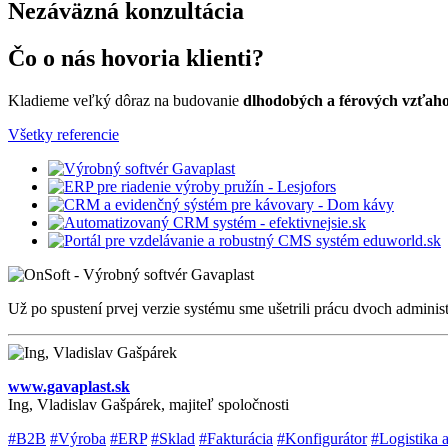
Nezáväzná konzultácia
Čo o nás hovoria klienti?
Kladieme veľký dôraz na budovanie
dlhodobých a férových vzťah
Všetky referencie
Už po spustení prvej verzie systému sme ušetrili prácu dvoch admini
www.gavaplast.sk
Ing, Vladislav Gašpárek, majiteľ spoločnosti
#B2B
#Výroba
#ERP
#Sklad
#Fakturácia
#Konfigurátor
#Logistika 