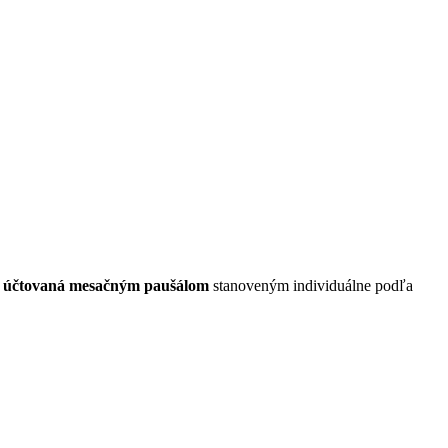
e účtovaná mesačným paušálom
stanoveným individuálne podľa