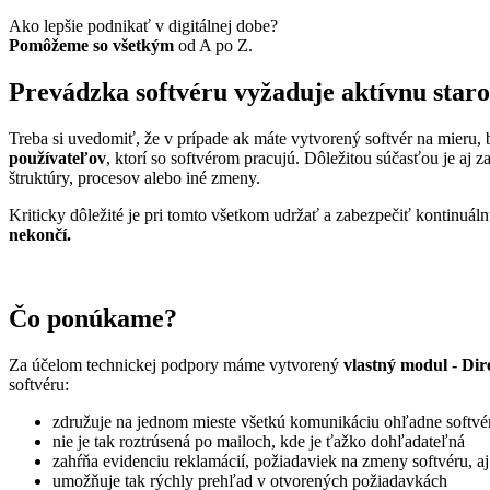
Ako lepšie podnikať v digitálnej dobe?
Pomôžeme so všetkým
od A po Z.
Prevádzka softvéru vyžaduje aktívnu staro
Treba si uvedomiť, že v prípade ak máte vytvorený softvér na mieru,
používateľov
, ktorí so softvérom pracujú. Dôležitou súčasťou je aj 
štruktúry, procesov alebo iné zmeny.
Kriticky dôležité je pri tomto všetkom udržať a zabezpečiť kontinuá
nekončí.
Čo ponúkame?
Za účelom technickej podpory máme vytvorený
vlastný modul - Dir
softvéru:
združuje na jednom mieste všetkú komunikáciu ohľadne softvé
nie je tak roztrúsená po mailoch, kde je ťažko dohľadateľná
zahŕňa evidenciu reklamácií, požiadaviek na zmeny softvéru, a
umožňuje tak rýchly prehľad v otvorených požiadavkách