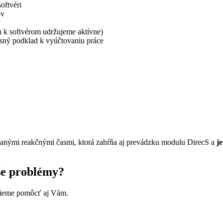
oftvéri
ov
y
 k softvérom udržujeme aktívne)
sný podklad k vyúčtovaniu práce
nými reakčnými časmi, ktorá zahŕňa aj prevádzku modulu DirecS a
j
aše problémy?
vieme pomôcť aj Vám.