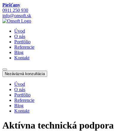
Piešťany
0911 250 930
info@onsoft.sk
Úvod
O nás
Portfólio
Referencie
Blog
Kontakt
Nezáväzná konzultácia
Úvod
O nás
Portfólio
Referencie
Blog
Kontakt
Aktívna technická podpora