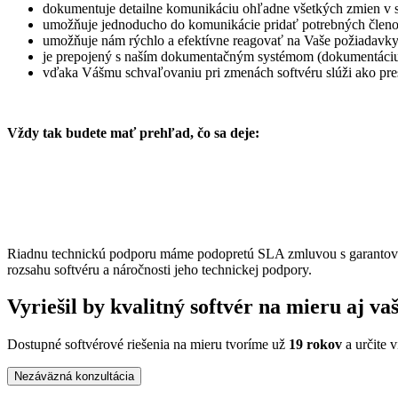
dokumentuje detailne komunikáciu ohľadne všetkých zmien v s
umožňuje jednoducho do komunikácie pridať potrebných člen
umožňuje nám rýchlo a efektívne reagovať na Vaše požiadavk
je prepojený s naším dokumentačným systémom (dokumentáciu
vďaka Vášmu schvaľovaniu pri zmenách softvéru slúži ako pre
Vždy tak budete mať prehľad, čo sa deje:
Riadnu technickú podporu máme podopretú SLA zmluvou s garantova
rozsahu softvéru a náročnosti jeho technickej podpory.
Vyriešil by kvalitný softvér na mieru aj v
Dostupné softvérové riešenia na mieru tvoríme už
19 rokov
a určite 
Nezáväzná konzultácia