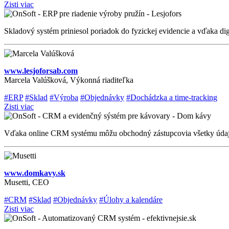
Zisti viac
Skladový systém priniesol poriadok do fyzickej evidencie a vďaka dig
www.lesjoforsab.com
Marcela Valúšková, Výkonná riaditeľka
#ERP
#Sklad
#Výroba
#Objednávky
#Dochádzka a time-tracking
Zisti viac
Vďaka online CRM systému môžu obchodný zástupcovia všetky údaje za
www.domkavy.sk
Musetti, CEO
#CRM
#Sklad
#Objednávky
#Úlohy a kalendáre
Zisti viac