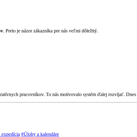
ov
. Preto je názor zákazníka pre nás veľmi dôležitý.
stratívnych pracovníkov. To nás motivovalo systém ďalej rozvíjať. Dne
a expedícia
#Úlohy a kalendáre