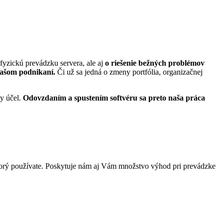
 fyzickú prevádzku servera, ale aj
o riešenie bežných problémov
ašom podnikaní.
Či už sa jedná o zmeny portfólia, organizačnej
ny účel.
Odovzdaním a spustením softvéru sa preto naša práca
ktorý používate. Poskytuje nám aj Vám množstvo výhod pri prevádzke