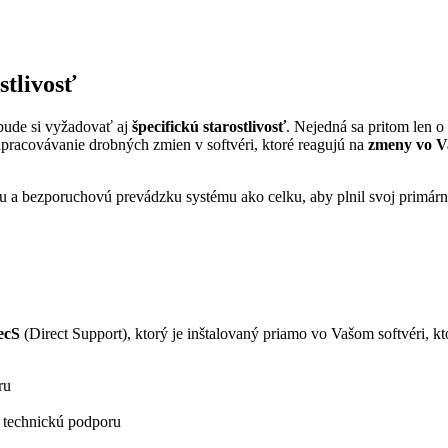
stlivosť
 bude si vyžadovať aj
špecifickú starostlivosť
. Nejedná sa pritom len o
zapracovávanie drobných zmien v softvéri, ktoré reagujú na
zmeny vo V
lnu a bezporuchovú prevádzku systému ako celku, aby plnil svoj primár
ecS
(Direct Support), ktorý je inštalovaný priamo vo Vašom softvéri, 
ru
j technickú podporu